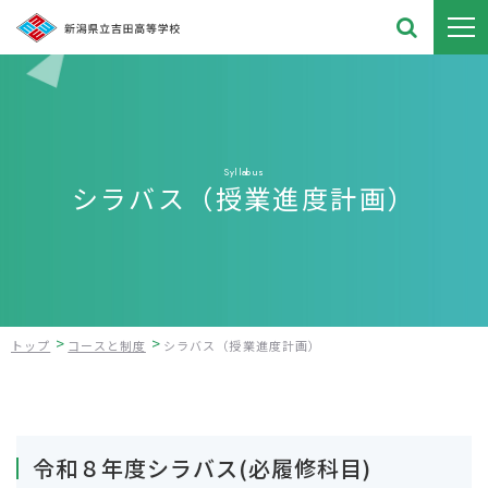
吉田高校note

HomeServices
Syllabus
お知らせ
シラバス（授業進度計画）
吉田高校とは
吉田高校とは
ハイスクールガイド
校長メッセージ
ハイスクールガイド
奨学金
>
>
トップ
コースと制度
シラバス（授業進度計画）
特色ある学校づくりに係る資料
学校の概要
お問い合わせ
生徒心得
受験生の方へ
令和８年度シラバス(必履修科目)
卒業生の進路状況・メッセージ
在校生の方へ