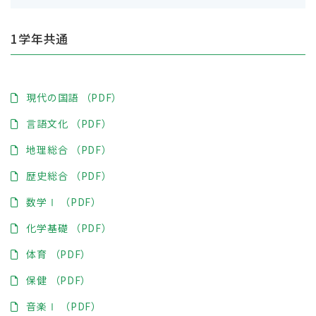
校章・校歌・制服
卒業生の方へ
1学年共通
部活動の状況
保護者の方へ
いじめ防止基本方針
現代の国語 （PDF）
沿革・校訓・教育目標
言語文化 （PDF）
主な学校行事
地理総合 （PDF）
歴史総合 （PDF）
学校自己評価
数学Ⅰ （PDF）
化学基礎 （PDF）
体育 （PDF）
保健 （PDF）
音楽Ⅰ （PDF）