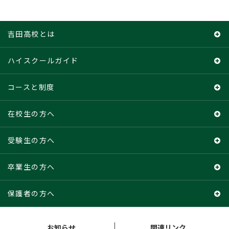
吉田高校とは
吉田高校とは
ハイスクールガイド
校長メッセージ
ハイスクールガイド
コースと制度
特色ある学校づくりに係る資料
学校の概要
コースと制度
在校生の方へ
吉田高校note
主な学校行事
教育課程
在校生の方へ
受験生の方へ
校章・校歌・制服
シラバス（授業進度計画）
交通関係免許取得及び通学規定
受験生の方へ
卒業生の方へ
卒業生の進路状況・メッセージ
教科用図書採択一覧
各種証明書申請手続（在校生向け）
グランドデザイン
卒業生の方へ
保護者の方へ
沿革・校訓・教育目標
入試と諸経費
教育実習について
保護者の方へ
お知らせ
関連リンク