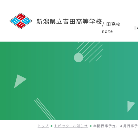
吉田高校
H
note
吉田高校とは
ハイスクールガイド
受験生の方へ
校長メッセージ
学校の概要
吉田高等学校 グランドデザイン
校章・校歌・制服
入試と諸経費
沿革・校訓・教育目標
中学生体験入学
卒業生の方へ
教育実習について
各種証明書申請手続【卒業生向け】
>
>
トップ
トピック・お知らせ
年間行事予定、４月行事