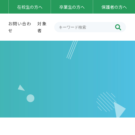
在校生の方へ
卒業生の方へ
保護者の方へ
学
お問い合わ
対象

せ
者
業生の進路状況・メッセージ
け】
じめ防止基本方針
校自己評価