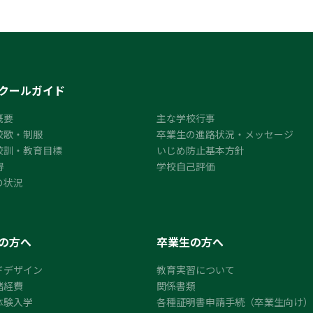
クールガイド
概要
主な学校行事
校歌・制服
卒業生の進路状況・メッセージ
校訓・教育目標
いじめ防止基本方針
得
学校自己評価
の状況
の方へ
卒業生の方へ
ドデザイン
教育実習について
諸経費
関係書類
体験入学
各種証明書申請手続（卒業生向け）