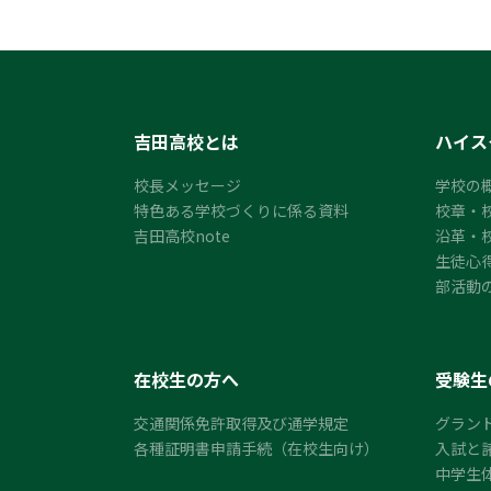
吉田高校とは
ハイス
校長メッセージ
学校の
特色ある学校づくりに係る資料
校章・
吉田高校note
沿革・
生徒心
部活動
在校生の方へ
受験生
交通関係免許取得及び通学規定
グラン
各種証明書申請手続（在校生向け）
入試と
中学生