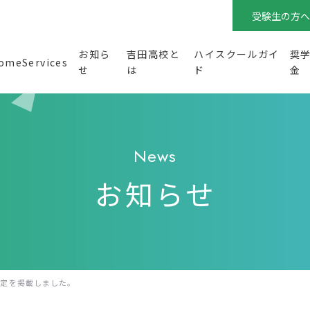
受験生の方へ
お知ら
吉田高校と
ハイスクールガイ
奨
omeServices
せ
は
ド
金
在校生の方へ
特色ある学校づくりに係る資料
生徒心得
交通関係免許取得及び通学規定
卒
部活動の状況
各種証明書申請手続【在校生向
い
News
主な学校行事
学
お知らせ
保護者の方へ
HomeServices ログイン
奨学金について
予定を掲載しました。